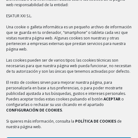
web responsabilidad de la entidad:
Teléfono: +34 966 377 034
ESATUR XXI S.L.
Email:
info@esatur.com
Una cookie o galleta informática es un pequeño archivo de información
que se guarda en tu ordenador, “smartphone” o tableta cada vez que
Localización
visitas nuestra página web. Algunas cookies son nuestras y otras
pertenecen a empresas externas que prestan servicios para nuestra
página web.
Las cookies pueden ser de varios tipos: las cookies técnicas son
necesarias para que nuestra página web pueda funcionar, no necesitan
NUESTROS SERVICIOS
de tu autorización y son las únicas que tenemos activadas por defecto.
El resto de cookies sirven para mejorar nuestra página, para
Gestión cultural
personalizarla en base a tus preferencias, o para poder mostrarte
publicidad ajustada a tus búsquedas, gustos e intereses personales.
Gestión turística
Puedes aceptar todas estas cookies pulsando el botón
ACEPTAR
o
configurarlas o rechazar su uso clicando en el apartado
Outsourcing
CONFIGURACIÓN DE COOKIES
.
Exposiciones
Si quieres más información, consulta la
POLÍTICA DE COOKIES
de
nuestra página web.