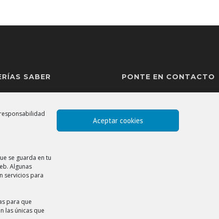
ERÍAS SABER
PONTE EN CONTACTO
legal
Teléfono: +34 966 377 034
 responsabilidad
ca de cookies
Email:
info@esatur.com
Aceptar cookies
a del sistema
Localización
ue se guarda en tu
web. Algunas
n servicios para
ias para que
n las únicas que