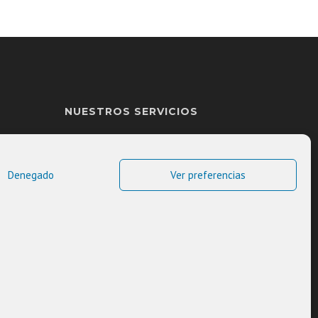
NUESTROS SERVICIOS
Gestión cultural
Gestión turística
Denegado
Ver preferencias
Outsourcing
Exposiciones