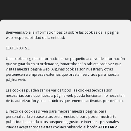
PONTE EN CONTACTO
Bienvenida/o a la información básica sobre las cookies de la página
web responsabilidad de la entidad:
Teléfono: +34 966 377 034
ESATUR XXI S.L.
Email:
info@esatur.com
Una cookie o galleta informática es un pequeño archivo de información
que se guarda en tu ordenador, “smartphone” o tableta cada vez que
Localización
visitas nuestra página web. Algunas cookies son nuestras y otras
pertenecen a empresas externas que prestan servicios para nuestra
página web.
Las cookies pueden ser de varios tipos: las cookies técnicas son
necesarias para que nuestra página web pueda funcionar, no necesitan
NUESTROS SERVICIOS
de tu autorización y son las únicas que tenemos activadas por defecto.
El resto de cookies sirven para mejorar nuestra página, para
Gestión cultural
personalizarla en base a tus preferencias, o para poder mostrarte
publicidad ajustada a tus búsquedas, gustos e intereses personales.
Gestión turística
Puedes aceptar todas estas cookies pulsando el botón
ACEPTAR
o